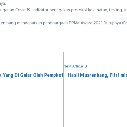
nya.
nganan Covid-19, indikator penegakan protokol kesehatan, testing, tra
 Palembang mendapatkan penghargaan PPKM Award 2023,”tutupnya.(Ed
Next Article
ek Yang Di Gelar Oleh Pempkot
Hasil Musrenbang, Fitri mi