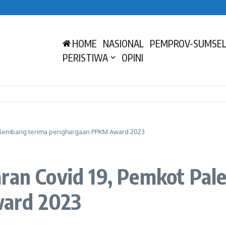
swa Siap Bersaing di Tingkat Nasional dan Internasional
apaian dan Program Strategis Sumsel pada HUT ke-80 Provinsi
entum Mengenang Perjuangan dan Mendorong Hidup Sehat
HOME
NASIONAL
PEMPROV-SUMSE
PERISTIWA
OPINI
Palembang terima penghargaan PPKM Award 2023
aran Covid 19, Pemkot Pa
ard 2023