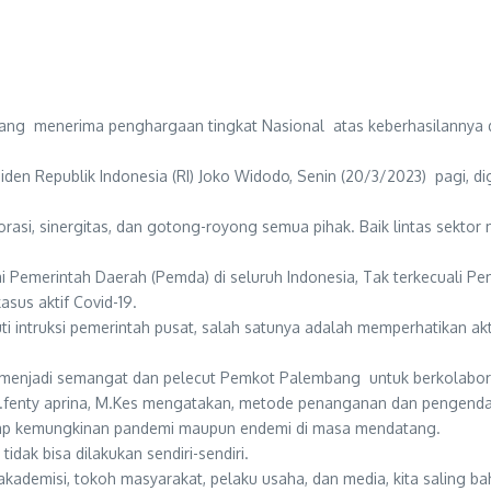
ang menerima penghargaan tingkat Nasional atas keberhasilannya d
iden Republik Indonesia (RI) Joko Widodo, Senin (20/3/2023) pagi,
borasi, sinergitas, dan gotong-royong semua pihak. Baik lintas sek
Pemerintah Daerah (Pemda) di seluruh Indonesia, Tak terkecuali P
asus aktif Covid-19.
i intruksi pemerintah pusat, salah satunya adalah memperhatikan a
menjadi semangat dan pelecut Pemkot Palembang untuk berkolaboras
r.fenty aprina, M.Kes mengatakan, metode penanganan dan pengendal
adap kemungkinan pandemi maupun endemi di masa mendatang.
dak bisa dilakukan sendiri-sendiri.
, akademisi, tokoh masyarakat, pelaku usaha, dan media, kita sali