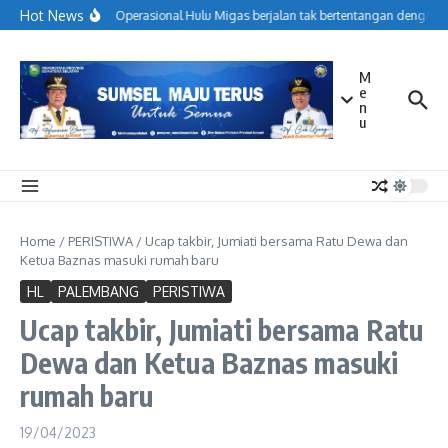
Lewati ke konten
Hot News
Menjaga Operasional Hulu Migas berjalan tak bertentangan dengan k
M
e
n
u
Home
/
PERISTIWA
/
Ucap takbir, Jumiati bersama Ratu Dewa dan
Ketua Baznas masuki rumah baru
HL
PALEMBANG
PERISTIWA
Ucap takbir, Jumiati bersama Ratu
Dewa dan Ketua Baznas masuki
rumah baru
19/04/2023