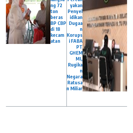
ng 72
yakan
ton
Penyel
beras
idikan
BP CBP
Dugaa
di 18
n
kecam
Korups
atan
i FABA
PT
GHEM
MI,
Rugika
n
Negara
Ratusa
n Miliar